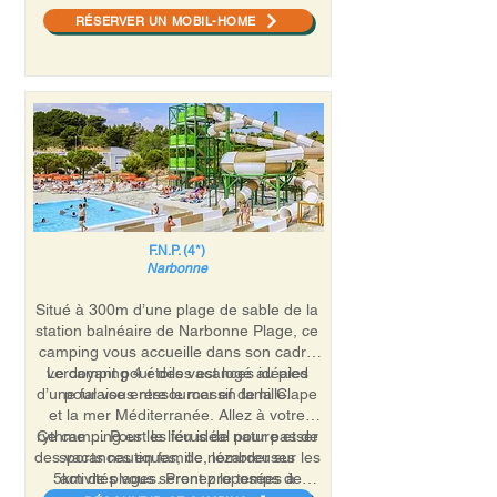
Les sites religieux à proximité incluent la
RÉSERVER UN MOBIL-HOME
Cathédrale Saint-Vincent, situés à 6 km.
F.N.P. (4*)
Narbonne
Situé à 300m d’une plage de sable de la
station balnéaire de Narbonne Plage, ce
camping vous accueille dans son cadre
verdoyant pour des vacances idéales
Le camping 4 étoiles est logé au pied
d’une falaise entre le massif de la Clape
pour vous ressourcer en famille.
et la mer Méditerranée. Allez à votre
rythme … Pour les férus de nature et de
Ce camping est le lieu idéal pour passer
des vacances en famille, lézarder sur les
sports nautiques, de nombreuses
5km de plages. Prenez le temps de
activités vous seront proposées à