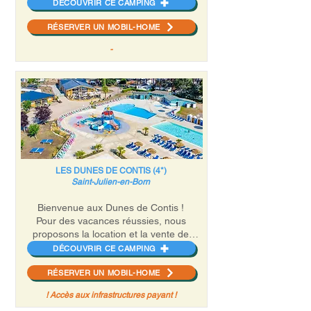
flâner dans les ruelles de Narbonne,
proximité du camping : yatching,
DÉCOUVRIR CE CAMPING
découvrez la cathédrale de St-Just-et-St-
canotage, voile, randonnées, tennis,
RÉSERVER UN MOBIL-HOME
Pasteur, visitez le palais des
équitation…
Archevêques de Narbonne ou l’abbaye
-
de Fontfroide. Ce camping est un
condensé d’activités et de découvertes !
LES DUNES DE CONTIS (4*)
Saint-Julien-en-Born
Bienvenue aux Dunes de Contis !
Pour des vacances réussies, nous
proposons la location et la vente de
mobil-homes sur un vaste espace naturel
DÉCOUVRIR CE CAMPING
sécurisé.
RÉSERVER UN MOBIL-HOME
Des animations pour toute la famille. Un
espace aquatique chauffé et surveillé
! Accès aux infrastructures payant !
avec toboggans. Superette, snack, bar,