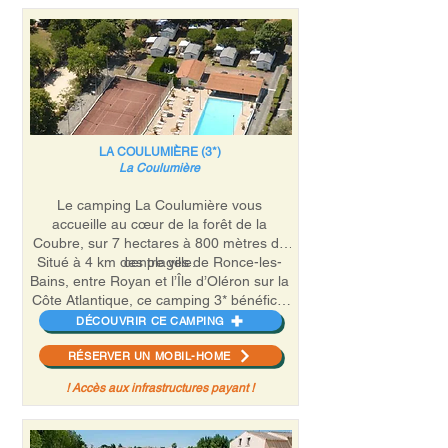
restaurant, location de vélos et karts,
cours de natation, terrains multisports,
minigolf…
Navette gratuite (en saison) et piste
cyclable à l’entrée du camping pour
accéder rapidement à la plage.
LA COULUMIÈRE (3*)
La Coulumière
Le camping La Coulumière vous
accueille au cœur de la forêt de la
Coubre, sur 7 hectares à 800 mètres du
Situé à 4 km des plages de Ronce-les-
centre ville.
Bains, entre Royan et l’Île d’Oléron sur la
Côte Atlantique, ce camping 3* bénéficie
d’une excellente situation géographique.
DÉCOUVRIR CE CAMPING
RÉSERVER UN MOBIL-HOME
! Accès aux infrastructures payant !