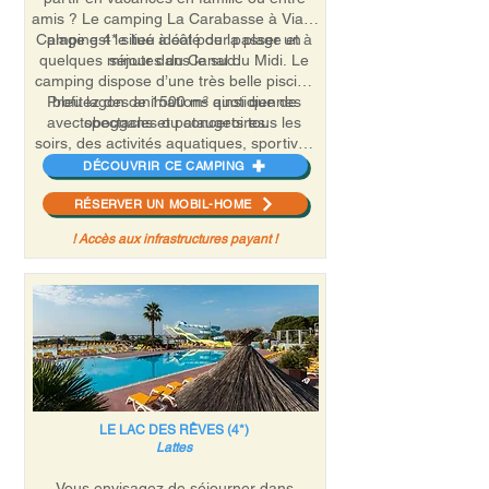
amis ? Le camping La Carabasse à Vias-
Camping 4* situé à côté de la plage et à
plage est le lieu idéal pour passer un
quelques minutes du Canal du Midi. Le
séjour dans le sud.
camping dispose d’une très belle piscine
Profitez des animations quotidiennes
bleu lagon de 1500 m² ainsi que de
avec spectacles ou concerts tous les
toboggans et pataugeoires.
soirs, des activités aquatiques, sportives
et ludiques comme des karaokés, des
DÉCOUVRIR CE CAMPING
quizz et bien d’autres.
RÉSERVER UN MOBIL-HOME
L’ équipe d’animation accueille les plus
jeunes de 4 à 18 ans dans les différents
! Accès aux infrastructures payant !
clubs enfants.
LE LAC DES RÊVES (4*)
Lattes
Vous envisagez de séjourner dans