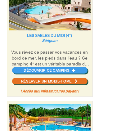
LES SABLES DU MIDI (4*)
Sérignan
Vous rêvez de passer vos vacances en
bord de mer, les pieds dans l’eau ? Ce
camping 4* est un véritable paradis de
sable fin et de mer chaude ! Il vous offre
DÉCOUVRIR CE CAMPING
un emplacement idéal : la plage, le port,
RÉSERVER UN MOBIL-HOME
les bars et restaurants de Valras-Plage
sont accessibles à pied.
! Accès aux infrastructures payant !
Situé dans le sud de la France, ce
camping convivial des Sables du Midi est
au cœur d’une région viticole où il fait
bon vivre et où le soleil vous
accompagne toute la journée ! Entre le
toboggan aquatique et une partie de
pétanque, tous les vacanciers venus
d’Occitanie et d’ailleurs se plairont dans