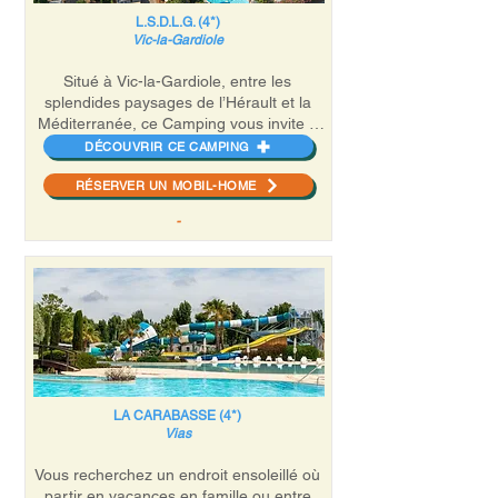
L.S.D.L.G. (4*)
Vic-la-Gardiole
Situé à Vic-la-Gardiole, entre les
splendides paysages de l’Hérault et la
Méditerranée, ce Camping vous invite à
passer vos vacances dans une ambiance
DÉCOUVRIR CE CAMPING
familiale et détendue. Idéalement
RÉSERVER UN MOBIL-HOME
positionné à 4 kilomètres des plages
dorées de Frontignan et de
-
l’emblématique étang de Thau. Le
camping dispose d’un parc aquatique (2
bassins, dont un chauffé, 1 toboggan, 1
pataugeoire) et d’infrastructures
sportives et de loisir. Les animations sont
assurées sur juillet-août par une équipe
dynamique qui saura satisfaire les petits
comme les grands !
LA CARABASSE (4*)
Vias
Vous recherchez un endroit ensoleillé où
partir en vacances en famille ou entre