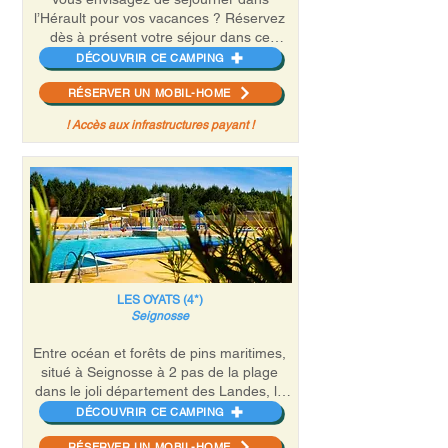
l’Hérault pour vos vacances ? Réservez
dès à présent votre séjour dans ce
Camping 4*.
DÉCOUVRIR CE CAMPING
Situé à 7 km de Montpellier et de la
RÉSERVER UN MOBIL-HOME
plage, le camping 4* Lac des Rêves est
l’endroit idéal pour se détendre et se
! Accès aux infrastructures payant !
ressourcer.
Pour le plus grand bonheur de vos
enfants, le Lac des Rêves d’une grande
aire de jeux et d’un complexe aquatique
composé de 2 piscines chauffées, de
toboggans, d’une pataugeoire et d’une
piscine à bulles. De 1 à 14 ans, les
enfants et ados peuvent se retrouver
dans les clubs encadrés par une équipe
LES OYATS (4*)
d’animateurs, l’occasion rêvée pour
Seignosse
tisser des liens et s’amuser.
Entre océan et forêts de pins maritimes,
situé à Seignosse à 2 pas de la plage
dans le joli département des Landes, le
camping 4* Les Oyats est une
DÉCOUVRIR CE CAMPING
destination balnéaire par excellence.
RÉSERVER UN MOBIL-HOME