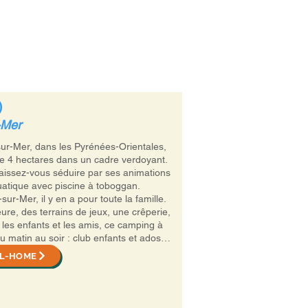
Accès Propriétaire
)
-Mer
sur-Mer, dans les Pyrénées-Orientales,
e 4 hectares dans un cadre verdoyant.
aissez-vous séduire par ses animations
uatique avec piscine à toboggan.
ur-Mer, il y en a pour toute la famille.
re, des terrains de jeux, une crêperie,
r les enfants et les amis, ce camping à
matin au soir : club enfants et ados,
 de yoga et d’aquagym dans la piscine,
IL-HOME
 bien plus !