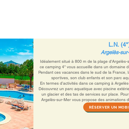
EIL
RÉSERVATIONS
À PROPOS
CONTACT
L.N. (4*
Argelès-sur
Idéalement situé à 800 m de la plage d'Argelès-
ce camping 4* vous accueille dans un domaine d
Pendant ces vacances dans le sud de la France, l
sportives, son club enfants et son parc aq
En termes d’activités dans ce camping à Argelès-s
Découvrez un parc aquatique avec piscine extérieu
un glacier et des tas de services sur place. Pou
Argelès-sur-Mer vous propose des animations du 
spectacles et concerts, chasse au trésor, cours
RÉSERVER UN MOB
réveil musculaire… et