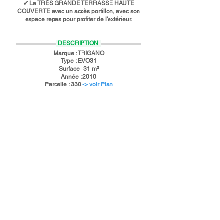
✔ La TRÈS GRANDE TERRASSE HAUTE
COUVERTE avec un accès portillon, avec son
espace repas pour profiter de l'extérieur.
DESCRIPTION
Marque : TRIGANO
Type : EVO31
Surface : 31 m²
Année : 2010
Parcelle : 330
-> voir Plan
DESCRIPTION DES PIÈCES
SALON / CUISINE
Table de cuisson
Réfrigérateur / Congélateur
Vaisselle et ustensiles de cuisine
Extincteur
Détecteur de fumée
CHAMBRE 1
Lit double (Dimensions : 140*200)
Oreillers
Couverture ou couette
CHAMBRE 2