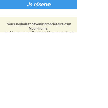
Je réserve
Vous souhaitez devenir propriétaire d'un
Mobil-home,
ou bien nous confier votre bien en gestion ?
C'est par là
Je découvre
La société MOBILLOC n'est pas propriétaire des campings et des mobil-homes présents
sur le site mobilloc.com.
Les campings et mobil-homes sont la propriété exclusive de leur propriétaire.
La société MOBILLOC est mandatée par les propriétaires (particuliers) pour la gestion
des réservations de leur(s) mobil-home(s).